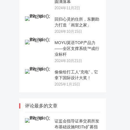
圆满落幕
2024年11月2日
回归心灵的住所，东鹏助
力打造「画室之家」
2024年10月15日
MOYU莫语TOP产品力
——全区支撑系统™成行
业标杆
2024年10月21日
偷偷给打工人“充电”，它
拿下国际设计大奖！
2025年1月15日
评论最多的文章
证监会指导证券交易所发
布基础设施REITs扩募指