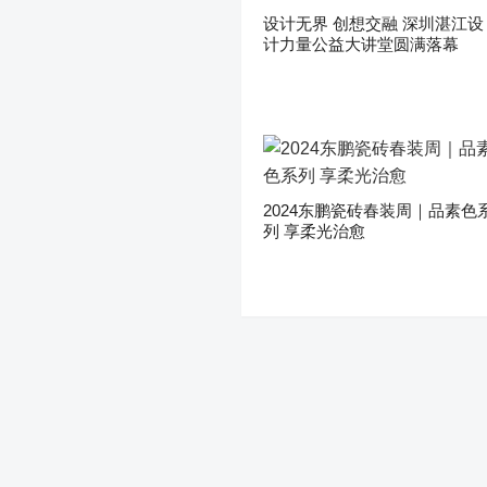
设计无界 创想交融 深圳湛江设
计力量公益大讲堂圆满落幕
2024东鹏瓷砖春装周｜品素色
列 享柔光治愈