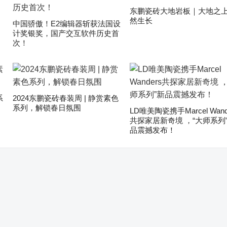
东鹏瓷砖大地岩板｜大地之上
然生长
中国骄傲！E2编辑器斩获法国设
计奖银奖，国产交互软件历史首
次！
系
2024东鹏瓷砖春装周 | 静赏素色
系列，解锁春日氛围
LD唯美陶瓷携手Marcel Wand
共探家居新奇境 ，“大师系列
品震撼发布！