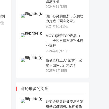
圆满落幕
2024年11月2日
回归心灵的住所，东鹏助
做到
力打造「画室之家」
日常
2024年10月15日
MOYU莫语TOP产品力
——全区支撑系统™成行
业标杆
2024年10月21日
偷偷给打工人“充电”，它
拿下国际设计大奖！
2025年1月15日
评论最多的文章
证监会指导证券交易所发
布基础设施REITs扩募指