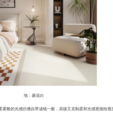
地：菱花白
°柔雾般的光感仿佛自带滤镜一般，高级又克制柔和光感更能给视