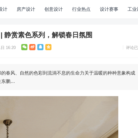
设计
房产设计
创意设计
行业热点
设计赛事
工业
周 | 静赏素色系列，解锁春日氛围
日 16:20
评论已
和的春风、自然的色彩到流淌不息的生命力关于温暖的种种意象构成
往东鹏…