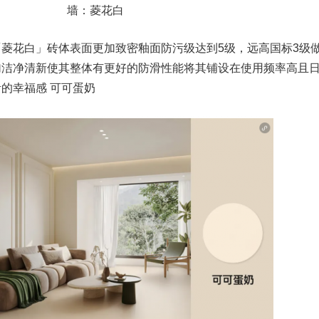
墙：菱花白
菱花白」砖体表面更加致密釉面防污级达到5级，远高国标3级
加洁净清新使其整体有更好的防滑性能将其铺设在使用频率高且
的幸福感 可可蛋奶