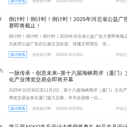
设计快迅
创意设计网
2025年10月30日
评论已
倒计时！倒计时！倒计时！2025年河北省公益广
赛即将截止！
倒计时！倒计时！倒计时！2025年河北省公益广告大赛即将截
为发挥公益广告在弘扬主流价值、传播文明理念、传…
设计快迅
创意设计网
2025年10月28日
评论已
一脉传承・创意未来–第十六届海峡两岸（厦门）
化产业博览交易会即将开幕
2025年10月30日至11月2日，第十六届海峡两岸（厦门）文化
博览交易会将在厦门盛大启幕。作为全国唯一以…
设计快迅
创意设计网
2025年10月28日
评论已
第三届ASKO非凡设计大奖颁奖典礼 创见非凡设