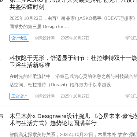
共鉴荣耀时刻
2025年10月23日，由百年奢品家电ASKO携手《IDEAT理想家
同举办的第三届 Design for …
设计快迅
创意设计网
2025年10月27日
评论已
科技隐于无形，舒适显于细节：杜拉维特双十一
卫浴生活新标准
在时光的轻柔流转中，浴室已成为心灵的休憩之所与科技融合
活空间。杜拉维特（Duravit）始终致力于以卓越设…
工业设计
创意设计网
2025年10月27日
评论已
木里木外x Designwire设计腕儿 《心居未来·豪宅
术与生活方式》趋势论坛圆满举行
智能高定探索美好关系，2025年10月22日，木里木外·故宫·源