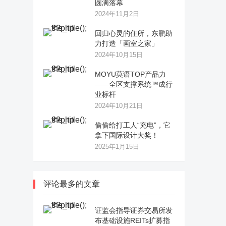
圆满落幕
2024年11月2日
回归心灵的住所，东鹏助
力打造「画室之家」
2024年10月15日
MOYU莫语TOP产品力
——全区支撑系统™成行
业标杆
2024年10月21日
偷偷给打工人“充电”，它
拿下国际设计大奖！
2025年1月15日
评论最多的文章
证监会指导证券交易所发
布基础设施REITs扩募指