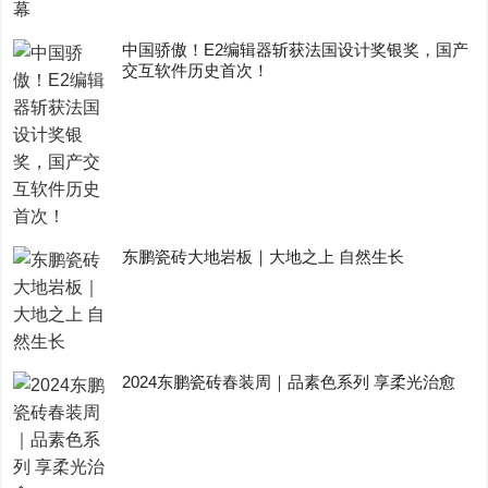
中国骄傲！E2编辑器斩获法国设计奖银奖，国产
交互软件历史首次！
东鹏瓷砖大地岩板｜大地之上 自然生长
2024东鹏瓷砖春装周｜品素色系列 享柔光治愈