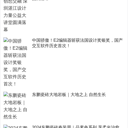
中国骄傲！E2编辑器斩获法国设计奖银奖，国产
交互软件历史首次！
东鹏瓷砖大地岩板｜大地之上 自然生长
2024东鹏瓷砖春装周｜品素色系列 享柔光治愈