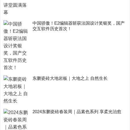
中国骄傲！E2编辑器斩获法国设计奖银奖，国产
交互软件历史首次！
东鹏瓷砖大地岩板｜大地之上 自然生长
2024东鹏瓷砖春装周｜品素色系列 享柔光治愈