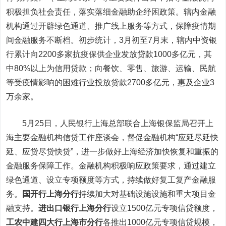
积极担负社会责任，落实落细金融助企纾困政策。辖内金融
机构通过开辟绿色通道、推广线上服务等方式，保障疫情期
间金融服务不断档。初步统计，3月初至7月末，辖内中资银
行累计向2200多家抗疫保供企业发放贷款1000多亿元，其
中80%以上为信用贷款；向餐饮、零售、旅游、运输、民航
等受疫情影响的困难行业投放贷款2700多亿元，惠及企业3
万余家。
5月25日，人民银行上海总部联合上海银保监局召开上
海主要金融机构信贷工作座谈会，督促金融机构“应延尽延快
延、应贷尽贷快贷”，进一步做好上海经济加快恢复和重振的
金融服务保障工作。金融机构积极响应政策要求，通过建立
绿色通道、设立专项额度等方式，持续做好复工复产金融服
务。
国开行上海分行
持续加大对基础设施设施和重大项目金
融支持。
进出口银行上海分行
设立1500亿元专项信贷额度，
工农中建四大行上海市分行
各推出1000亿元专项信贷规模，