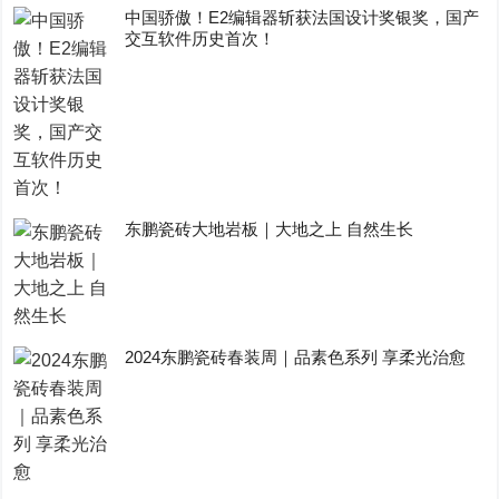
中国骄傲！E2编辑器斩获法国设计奖银奖，国产
交互软件历史首次！
东鹏瓷砖大地岩板｜大地之上 自然生长
2024东鹏瓷砖春装周｜品素色系列 享柔光治愈