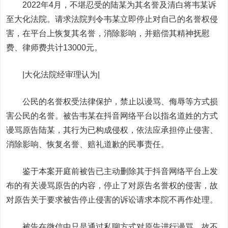
2022年4月，不堪忍受的陆某为其名誉及清白将韦某诉
至大化法院。请求法院判令韦某立即停止对自己的名誉权侵
害，在平台上恢复其名誉，消除影响，并赔偿其精神抚慰
费、律师费共计13000元。
|大化法院经审理认为|
公民的名誉权受法律保护，禁止以谩骂、侮辱等方式损
害公民的名誉。被告韦某在抖音网络平台以指名道姓的方式
谩骂原告陆某，其行为已构成侵权，依法应承担停止侵害、
消除影响、恢复名誉、赔礼道歉的民事责任。
鉴于本案开庭前被告已主动删除其于抖音网络平台上发
布的有关谩骂原告的内容，停止了对原告名誉权的侵害，故
对原告关于要求被告停止侵害的诉讼请求本院不再作处理。
被告在微信中只是通过私聊方式对原告进行谩骂，故不