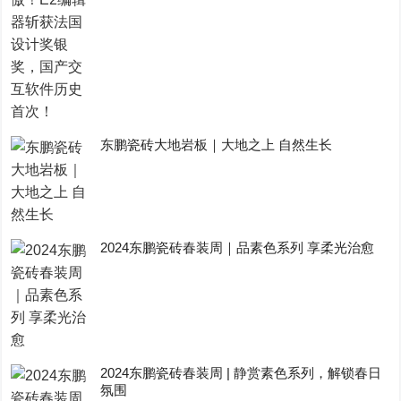
东鹏瓷砖大地岩板｜大地之上 自然生长
2024东鹏瓷砖春装周｜品素色系列 享柔光治愈
2024东鹏瓷砖春装周 | 静赏素色系列，解锁春日
氛围