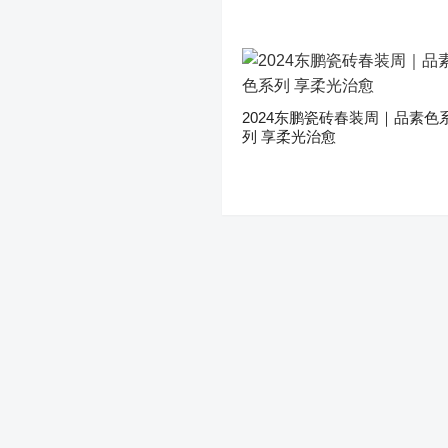
2024东鹏瓷砖春装周｜品素色
列 享柔光治愈