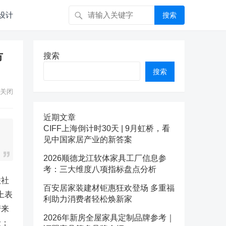
设计
搜索
市
搜索
搜索
关闭
近期文章
CIFF上海倒计时30天 | 9月虹桥，看
见中国家居产业的新答案
2026顺德龙江软体家具工厂信息参
考：三大维度八项指标盘点分析
联社
百安居家装建材钜惠狂欢登场 多重福
上表
利助力消费者轻松焕新家
带来
2026年新房全屋家具定制品牌参考｜
险；