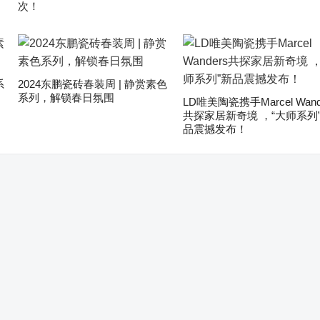
次！
系
2024东鹏瓷砖春装周 | 静赏素色
系列，解锁春日氛围
LD唯美陶瓷携手Marcel Wand
共探家居新奇境 ，“大师系列
品震撼发布！