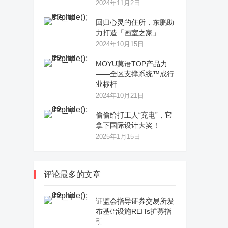
2024年11月2日
回归心灵的住所，东鹏助
力打造「画室之家」
2024年10月15日
MOYU莫语TOP产品力
——全区支撑系统™成行
业标杆
2024年10月21日
偷偷给打工人“充电”，它
拿下国际设计大奖！
2025年1月15日
评论最多的文章
证监会指导证券交易所发
布基础设施REITs扩募指
引