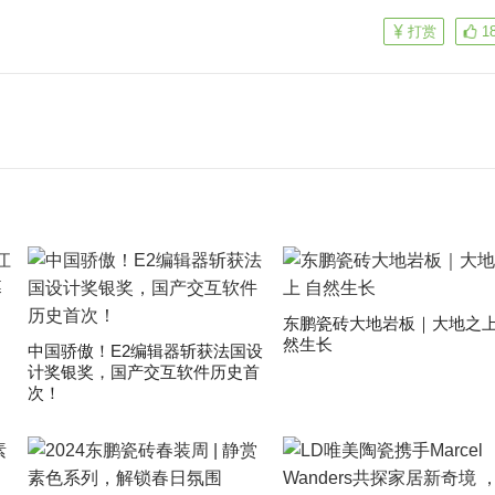
打赏
1
东鹏瓷砖大地岩板｜大地之上
然生长
中国骄傲！E2编辑器斩获法国设
计奖银奖，国产交互软件历史首
次！