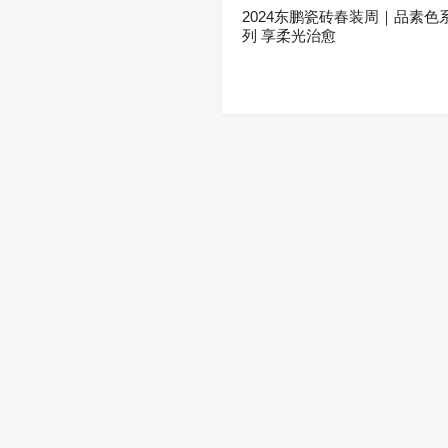
2024东鹏瓷砖春装周｜品素色
列 享柔光治愈