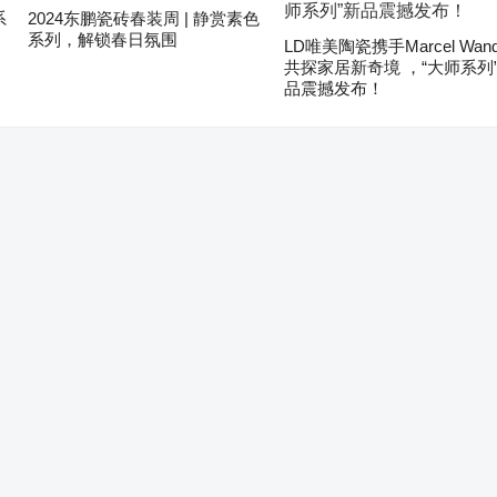
系
2024东鹏瓷砖春装周 | 静赏素色
系列，解锁春日氛围
LD唯美陶瓷携手Marcel Wand
共探家居新奇境 ，“大师系列
品震撼发布！