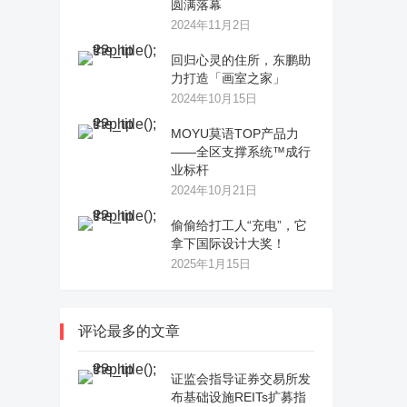
圆满落幕
2024年11月2日
回归心灵的住所，东鹏助
力打造「画室之家」
2024年10月15日
MOYU莫语TOP产品力
——全区支撑系统™成行
业标杆
2024年10月21日
偷偷给打工人“充电”，它
拿下国际设计大奖！
2025年1月15日
评论最多的文章
证监会指导证券交易所发
布基础设施REITs扩募指