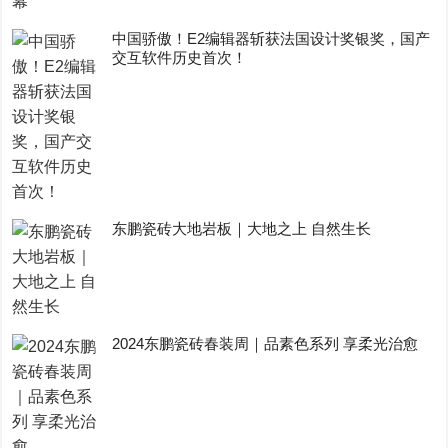
中国骄傲！E2编辑器斩获法国设计奖银奖，国产
交互软件历史首次！
东鹏瓷砖大地岩板｜大地之上 自然生长
2024东鹏瓷砖春装周｜品素色系列 享柔光治愈