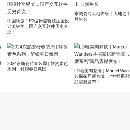
东鹏瓷砖大地岩板｜大地之上
然生长
中国骄傲！E2编辑器斩获法国设
计奖银奖，国产交互软件历史首
次！
系
2024东鹏瓷砖春装周 | 静赏素色
系列，解锁春日氛围
LD唯美陶瓷携手Marcel Wand
共探家居新奇境 ，“大师系列
品震撼发布！