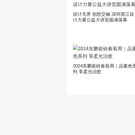
设计无界 创想交融 深圳湛江设
计力量公益大讲堂圆满落幕
2024东鹏瓷砖春装周｜品素色
列 享柔光治愈