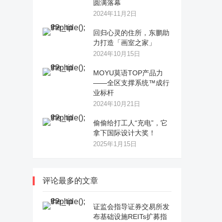
圆满落幕
2024年11月2日
回归心灵的住所，东鹏助
力打造「画室之家」
2024年10月15日
MOYU莫语TOP产品力
——全区支撑系统™成行
业标杆
2024年10月21日
偷偷给打工人“充电”，它
拿下国际设计大奖！
2025年1月15日
评论最多的文章
证监会指导证券交易所发
布基础设施REITs扩募指