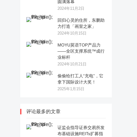
圆满落幕
2024年11月2日
回归心灵的住所，东鹏助
力打造「画室之家」
2024年10月15日
MOYU莫语TOP产品力
——全区支撑系统™成行
业标杆
2024年10月21日
偷偷给打工人“充电”，它
拿下国际设计大奖！
2025年1月15日
评论最多的文章
证监会指导证券交易所发
布基础设施REITs扩募指