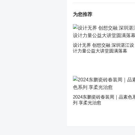
为您推荐
设计无界 创想交融 深圳湛江设
计力量公益大讲堂圆满落幕
2024东鹏瓷砖春装周｜品素色
列 享柔光治愈