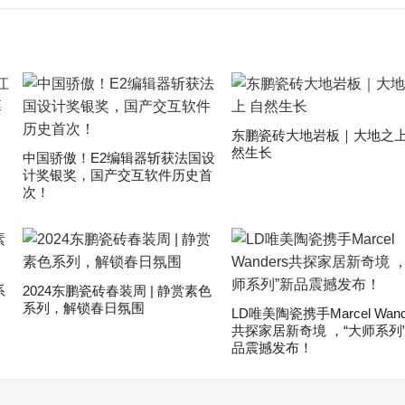
东鹏瓷砖大地岩板｜大地之上
然生长
中国骄傲！E2编辑器斩获法国设
计奖银奖，国产交互软件历史首
次！
系
2024东鹏瓷砖春装周 | 静赏素色
系列，解锁春日氛围
LD唯美陶瓷携手Marcel Wand
共探家居新奇境 ，“大师系列
品震撼发布！