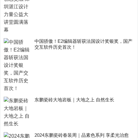
中国骄傲！E2编辑器斩获法国设计奖银奖，国产
交互软件历史首次！
东鹏瓷砖大地岩板｜大地之上 自然生长
2024东鹏瓷砖春装周｜品素色系列 享柔光治愈