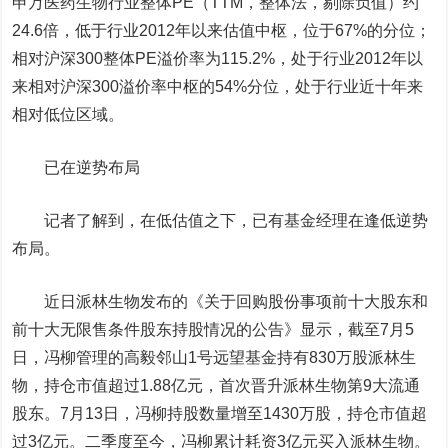
申万医药生物行业整体PE（TTM，整体法，剔除负值）约
24.6倍，低于行业2012年以来估值中枢，位于67%的分位；
相对沪深300整体PE溢价率为115.2%，处于行业2012年以
来相对沪深300溢价率中枢的54%分位，处于行业近十年来
相对低位区域。
已在逆势布局
记者了解到，在低估值之下，已有基金经理在逢低逆势
布局。
近日
派林生物
发布的《关于回购股份事项前十大股东和
前十大无限售条件股东持股情况的公告》显示，截至7月5
日，冯柳管理的高毅邻山1号远望基金持有830万股派林生
物，持仓市值超过1.88亿元，首次晋升派林生物第9大流通
股东。7月13日，冯柳持股数量增至1430万股，持仓市值超
过3亿元。二季度至今，冯柳累计耗资3亿元买入派林生物。