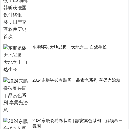
东鹏瓷砖大地岩板｜大地之上 自然生长
2024东鹏瓷砖春装周｜品素色系列 享柔光治愈
2024东鹏瓷砖春装周 | 静赏素色系列，解锁春日
氛围