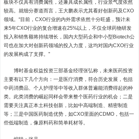
板块不仅具有消费属性，还兼具成长属性，行业景气度依然
较高。就细分赛道而言，王大鹏表示尤其看好创新药及CXO
领域。“目前，CXO行业的内外需求依然十分旺盛，预计未
来5年CXO行业的复合增速在25%以上，不仅全球药物研发
投入和销售额将持续增长，国内大型药企和中小型Biotech公
司也在加大对创新药领域的投入力度，这均对国内CXO行业
的发展构成了支撑。”
博时基金权益投资三部基金经理张弘称，未来医药投资
主要有以下几个方向：一是医疗消费，符合历史发展，包括
中药消费品、个人护理等中等收入群体普遍能消费得起的种
类。此类消费的崛起同样会带来整个医药行业的机会；二是
需要关注真正本土科技创新，比如中高端制造、精密制造
等；三是
中国医药
制造优势，如CXO里面的CDMO，包括一
些低端制造，像原料药和简单耗材等。