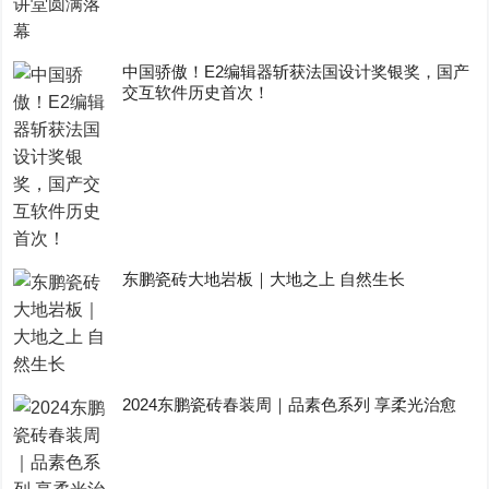
中国骄傲！E2编辑器斩获法国设计奖银奖，国产
交互软件历史首次！
东鹏瓷砖大地岩板｜大地之上 自然生长
2024东鹏瓷砖春装周｜品素色系列 享柔光治愈