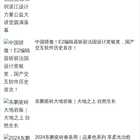
中国骄傲！E2编辑器斩获法国设计奖银奖，国产
交互软件历史首次！
东鹏瓷砖大地岩板｜大地之上 自然生长
2024东鹏瓷砖春装周｜品素色系列 享柔光治愈