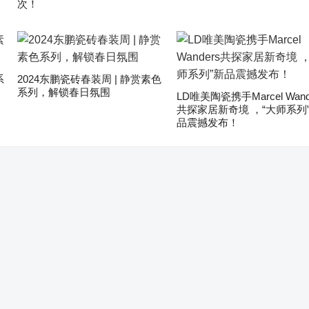
次！
系
2024东鹏瓷砖春装周 | 静赏素色
系列，解锁春日氛围
LD唯美陶瓷携手Marcel Wand
共探家居新奇境 ，“大师系列
品震撼发布！