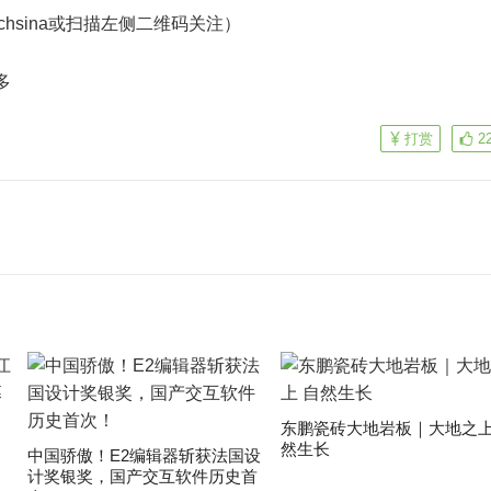
echsina或扫描左侧二维码关注）
多
打赏
2
东鹏瓷砖大地岩板｜大地之上
然生长
中国骄傲！E2编辑器斩获法国设
计奖银奖，国产交互软件历史首