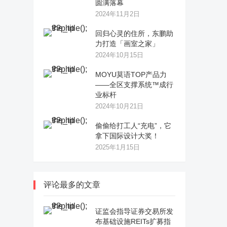
圆满落幕
2024年11月2日
回归心灵的住所，东鹏助
力打造「画室之家」
2024年10月15日
MOYU莫语TOP产品力
——全区支撑系统™成行
业标杆
2024年10月21日
偷偷给打工人“充电”，它
拿下国际设计大奖！
2025年1月15日
评论最多的文章
证监会指导证券交易所发
布基础设施REITs扩募指