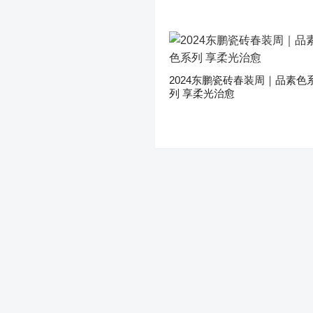
2024东鹏瓷砖春装周｜品素色
列 享柔光治愈