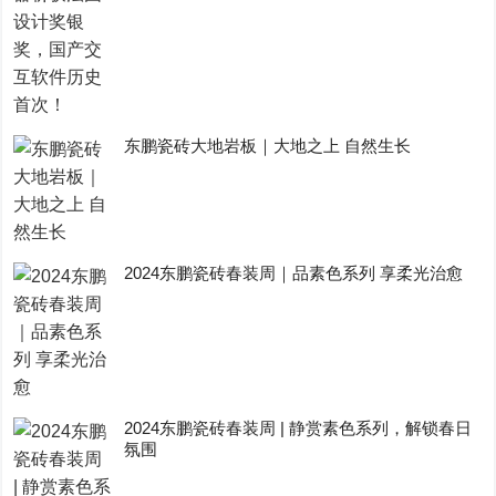
东鹏瓷砖大地岩板｜大地之上 自然生长
2024东鹏瓷砖春装周｜品素色系列 享柔光治愈
2024东鹏瓷砖春装周 | 静赏素色系列，解锁春日
氛围