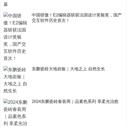
中国骄傲！E2编辑器斩获法国设计奖银奖，国产
交互软件历史首次！
东鹏瓷砖大地岩板｜大地之上 自然生长
2024东鹏瓷砖春装周｜品素色系列 享柔光治愈