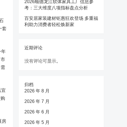
2026顺德龙江软体家具工厂信息参
考：三大维度八项指标盘点分析
百安居家装建材钜惠狂欢登场 多重福
石
利助力消费者轻松焕新家
一套
近期评论
今年
，市
没有评论可显示。
，需
归档
活宜
2026 年 8 月
进购
2026 年 7 月
2026 年 6 月
展房
2026 年 5 月