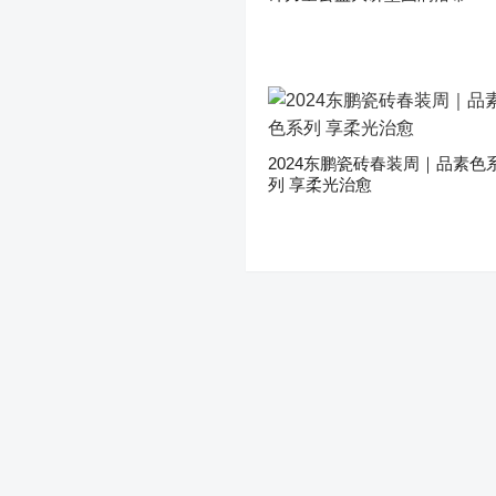
2024东鹏瓷砖春装周｜品素色
列 享柔光治愈