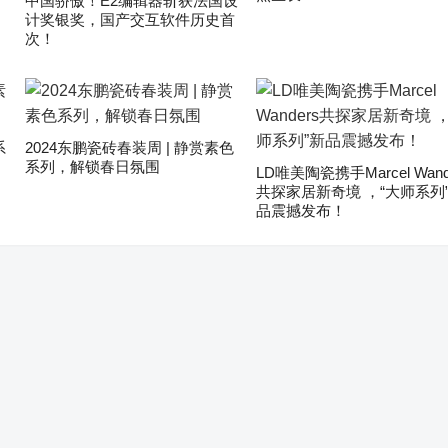
中国骄傲！E2编辑器斩获法国设
计奖银奖，国产交互软件历史首
次！
系
2024东鹏瓷砖春装周 | 静赏素色
系列，解锁春日氛围
LD唯美陶瓷携手Marcel Wand
共探家居新奇境 ，“大师系列
品震撼发布！