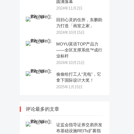
圆满落幕
2024年11月2日
回归心灵的住所，东鹏助
力打造「画室之家」
2024年10月15日
MOYU莫语TOP产品力
——全区支撑系统™成行
业标杆
2024年10月21日
偷偷给打工人“充电”，它
拿下国际设计大奖！
2025年1月15日
评论最多的文章
证监会指导证券交易所发
布基础设施REITs扩募指