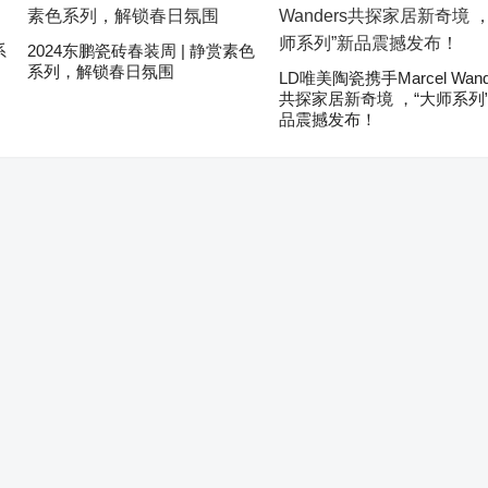
系
2024东鹏瓷砖春装周 | 静赏素色
系列，解锁春日氛围
LD唯美陶瓷携手Marcel Wand
共探家居新奇境 ，“大师系列
品震撼发布！