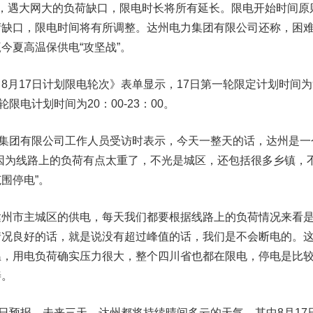
，遇大网大的负荷缺口，限电时长将所有延长。
限电开始时间原
荷缺口，限电时间将有所调整。达州电力集团有限公司还称，困
今夏高温保供电“攻坚战”。
17日计划限电轮次》表单显示，17日第一轮限定计划时间为
轮限电计划时间为20：00-23：00。
力集团有限公司工作人员受访时表示，
今天一整天的话，达州是一
因为线路上的负荷有点太重了，不光是城区，还包括很多乡镇，
围停电”。
市主城区的供电，每天我们都要根据线路上的负荷情况来看
情况良好的话，就是说没有超过峰值的话，我们是不会断电的。
温，用电负荷确实压力很大，整个四川省也都在限电，停电是比
善。
预报，未来三天，达州都将持续晴间多云的天气，其中8月17