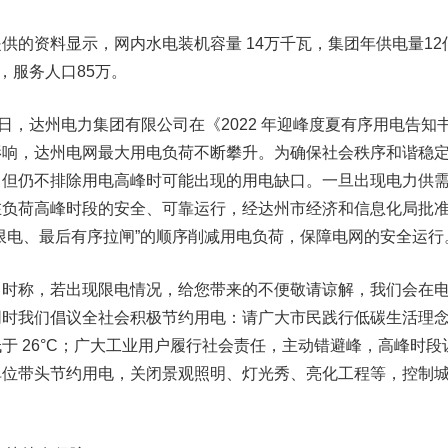
资料显示，网内水电装机容量 14万千瓦，集团年供电量12
，服务人口85万。
，达州电力集团有限公司在《2022 年迎峰度夏有序用电告知
影响，达州电网最大用电负荷不断攀升。为确保社会秩序和谐稳
，但仍不排除用电高峰时可能出现的用电缺口。一旦出现电力供
在负荷高峰时段的安全、可靠运行，经达州市经济和信息化局批
限电、最后有序拉闸”的顺序削减用电负荷，保障电网的安全运行
称，若出现限电情况，给您带来的不便敬请谅解，我们会在
同时我们倡议全社会积极节约用电：请广大市民践行低碳生活理
于 26°C；广大工业用户履行社会责任，主动错避峰，高峰时段
单位带头节约用电，关闭景观照明、灯光秀、亮化工程等，控制