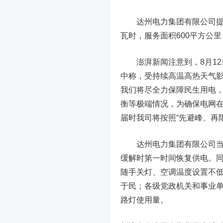
达州电力集团有限公司提供的
瓦时，服务面积600平方公里
澎湃新闻注意到，8月12日
中称，受持续高温高热天气
我们将尽全力保障民生用电
衡等极端情况，为确保电网
届时我司将按照“先避峰、再
达州电力集团有限公司当时
缓解时第一时间恢复供电。
随手关灯、空调温度设置不低
于民；各级党政机关和事业
路灯使用量。