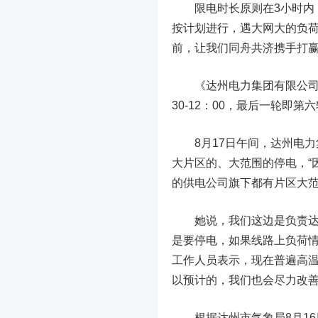
限电时长原则在3小时内
按计划进行，遇大网大的负
前，让我们同舟共济携手打赢
《达州电力集团有限公司8月
30-12：00，最后一轮即第六
8月17日午间，达州电
大片区的、大范围的停电，“
的供电公司旗下都有片区大范
她说，我们这边是负责达州
是要停电，如果线路上负荷
工作人员表示，现在普遍高
以预计的，我们也会尽力改
根据达州市气象局8月16日