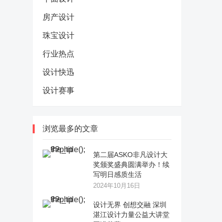
房产设计
珠宝设计
行业热点
设计快迅
设计赛事
浏览最多的文章
第二届ASKO非凡设计大
奖颁奖盛典圆满举办！续
写明日感质生活
2024年10月16日
设计无界 创想交融 深圳
湛江设计力量公益大讲堂