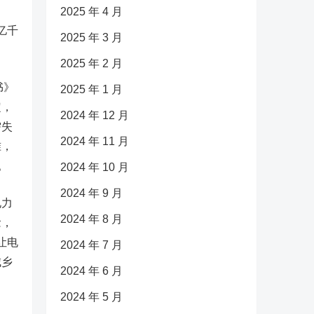
2025 年 4 月
亿千
2025 年 3 月
2025 年 2 月
书》
2025 年 1 月
定，
2024 年 12 月
需失
2024 年 11 月
准，
。
2024 年 10 月
2024 年 9 月
电力
2024 年 8 月
念，
让电
2024 年 7 月
城乡
2024 年 6 月
2024 年 5 月