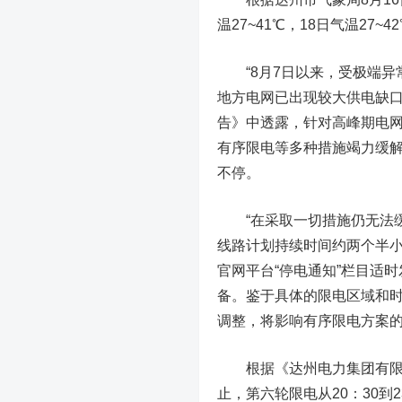
温27~41℃，18日气温27~4
“8月7日以来，受极端异
地方电网已出现较大供电缺口
告》中透露，针对高峰期电
有序限电等多种措施竭力缓
不停。
“在采取一切措施仍无法缓
线路计划持续时间约两个半小
官网平台“停电通知”栏目适
备。鉴于具体的限电区域和
调整，将影响有序限电方案
根据《达州电力集团有限公司
止，第六轮限电从20：30到2