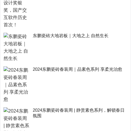
东鹏瓷砖大地岩板｜大地之上 自然生长
2024东鹏瓷砖春装周｜品素色系列 享柔光治愈
2024东鹏瓷砖春装周 | 静赏素色系列，解锁春日
氛围