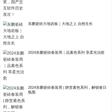
东鹏瓷砖大地岩板｜大地之上 自然生长
2024东鹏瓷砖春装周｜品素色系列 享柔光治愈
2024东鹏瓷砖春装周 | 静赏素色系列，解锁春日
氛围