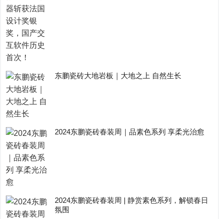
东鹏瓷砖大地岩板｜大地之上 自然生长
2024东鹏瓷砖春装周｜品素色系列 享柔光治愈
2024东鹏瓷砖春装周 | 静赏素色系列，解锁春日
氛围