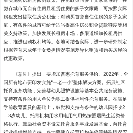
准实施购房租房倾斜政策。住房政策向多子女家庭倾斜，在
缴存城市无自有住房且租赁住房的多子女家庭，可按照实际
房租支出提取住房公积金；对购买首套自住住房的多子女家
庭，有条件的城市可给予适当提高住房公积金贷款额度等相
关支持政策。加快发展长租房市场，多渠道增加长租房供
应，推进租购权利均等。各地可结合实际，进一步研究制定
根据养育未成年子女负担情况实施差异化租赁和购买房屋的
优惠政策。
《意见》提出，要增加普惠托育服务供给。2022年，全
国所有地市要印发实施“一老一小”整体解决方案。拓展社区
托育服务功能，完善婴幼儿照护设施等基本公共服务设施。
支持有条件的用人单位为职工提供福利性托育服务。在满足
学前教育普及的基础上，鼓励和支持有条件的幼儿园招收2
—3岁幼儿。托育机构用水用电用气用热按照居民生活类价
格执行。鼓励社会资本设立托育服务事业发展基金，向托育
行业提供增信支持。各地要建立托育机构关停等特殊情况应