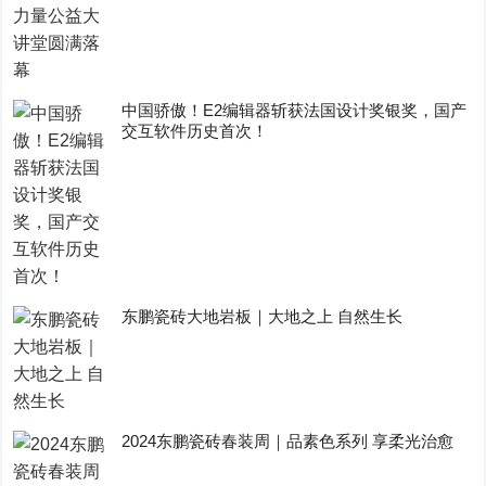
中国骄傲！E2编辑器斩获法国设计奖银奖，国产
交互软件历史首次！
东鹏瓷砖大地岩板｜大地之上 自然生长
2024东鹏瓷砖春装周｜品素色系列 享柔光治愈