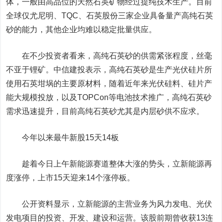
体，一般由高品位的天然石英矿物经过提纯技术生产。目前
全球仅尤尼明、TQC、石英股份三家企业具备量产高纯石英
砂的能力，其他企业均难以稳定批量供应。
在不少投资者看来，高纯石英砂的供需紧张程度，丝毫
不亚于锂矿。
中信建投
表示，高纯石英砂是生产光伏硅片所
使用石英坩埚的主要原材料，随着近年来光伏硅料、硅片产
能大规模投放，以及TOPCon等电池技术推广，高纯石英砂
需求迅速提升，目前高纯石英砂尤其是内层砂供不应求。
今年以来最牛新股15天14板
趁着今日上午新能源赛道整体大涨的势头，
立新能源
再
度涨停，上市15天迎来14个涨停板。
公开资料显示，立新能源的主营业务为风力发电、光伏
发电项目的投资、开发、建设和运营。该股前期曾收获13连