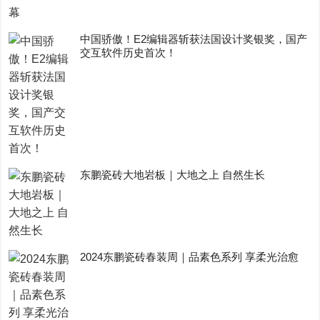
中国骄傲！E2编辑器斩获法国设计奖银奖，国产
交互软件历史首次！
东鹏瓷砖大地岩板｜大地之上 自然生长
2024东鹏瓷砖春装周｜品素色系列 享柔光治愈