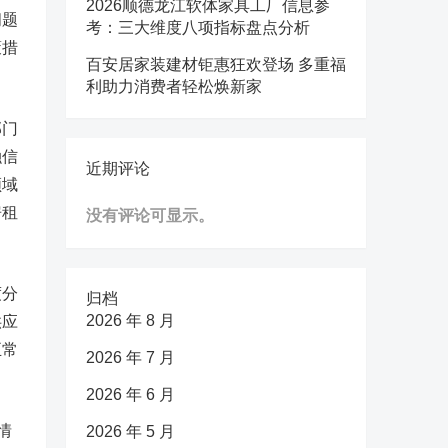
2026顺德龙江软体家具工厂信息参
问题
考：三大维度八项指标盘点分析
策措
百安居家装建材钜惠狂欢登场 多重福
利助力消费者轻松焕新家
部门
融信
近期评论
领域
房租
没有评论可显示。
度分
归档
2026 年 8 月
供应
正常
2026 年 7 月
2026 年 6 月
情
2026 年 5 月