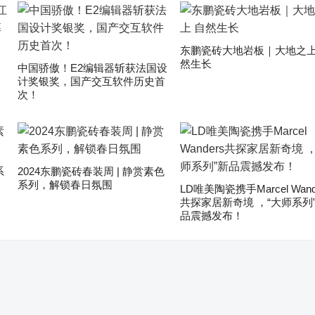
东鹏瓷砖大地岩板｜大地之上
然生长
中国骄傲！E2编辑器斩获法国设
计奖银奖，国产交互软件历史首
次！
系
2024东鹏瓷砖春装周 | 静赏素色
系列，解锁春日氛围
LD唯美陶瓷携手Marcel Wand
共探家居新奇境 ，“大师系列
品震撼发布！