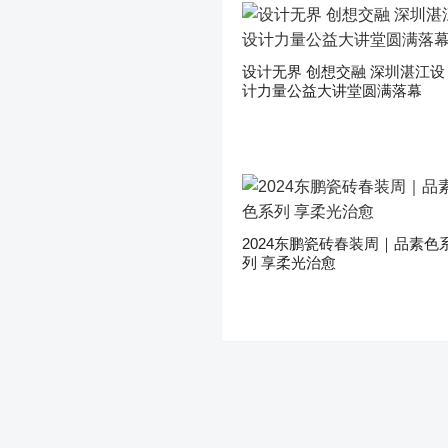
设计无界 创想交融 深圳湛江设
计力量公益大讲堂圆满落幕
2024东鹏瓷砖春装周｜品素色
列 享柔光治愈