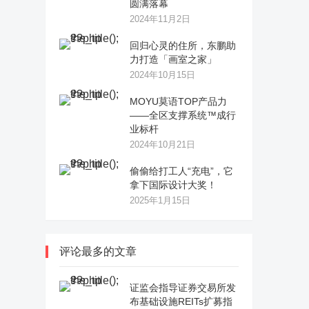
圆满落幕
2024年11月2日
回归心灵的住所，东鹏助
力打造「画室之家」
2024年10月15日
MOYU莫语TOP产品力
——全区支撑系统™成行
业标杆
2024年10月21日
偷偷给打工人“充电”，它
拿下国际设计大奖！
2025年1月15日
评论最多的文章
证监会指导证券交易所发
布基础设施REITs扩募指