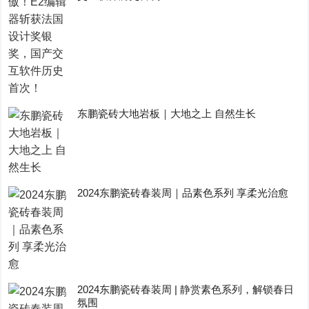
东鹏瓷砖大地岩板｜大地之上 自然生长
2024东鹏瓷砖春装周｜品素色系列 享柔光治愈
2024东鹏瓷砖春装周 | 静赏素色系列，解锁春日
氛围