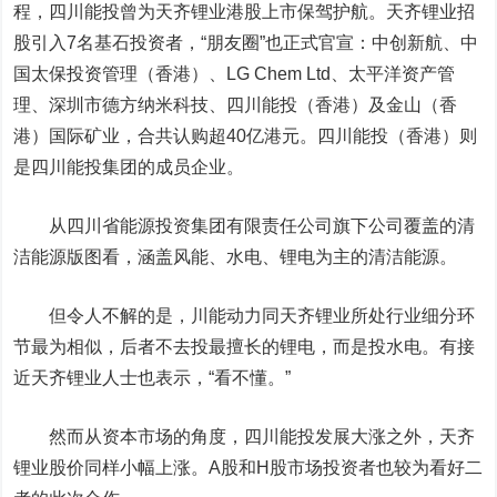
程，四川能投曾为天齐锂业港股上市保驾护航。天齐锂业招
股引入7名基石投资者，“朋友圈”也正式官宣：中创新航、
中
国太保
投资管理（香港）、LG Chem Ltd、
太平洋
资产管
理、深圳市
德方纳米
科技、四川能投（香港）及金山（香
港）国际矿业，合共认购超40亿港元。四川能投（香港）则
是四川能投集团的成员企业。
从四川省能源投资集团有限责任公司旗下公司覆盖的清
洁能源版图看，涵盖风能、水电、锂电为主的清洁能源。
但令人不解的是，川能动力同天齐锂业所处行业细分环
节最为相似，后者不去投最擅长的锂电，而是投水电。有接
近天齐锂业人士也表示，“看不懂。”
然而从资本市场的角度，四川能投发展大涨之外，天齐
锂业股价同样小幅上涨。A股和H股市场投资者也较为看好二