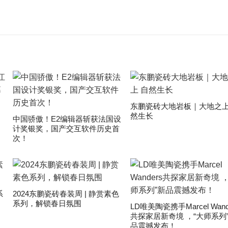
东鹏瓷砖大地岩板｜大地之上
然生长
中国骄傲！E2编辑器斩获法国设
计奖银奖，国产交互软件历史首
次！
系
2024东鹏瓷砖春装周 | 静赏素色
系列，解锁春日氛围
LD唯美陶瓷携手Marcel Wand
共探家居新奇境 ，“大师系列
品震撼发布！