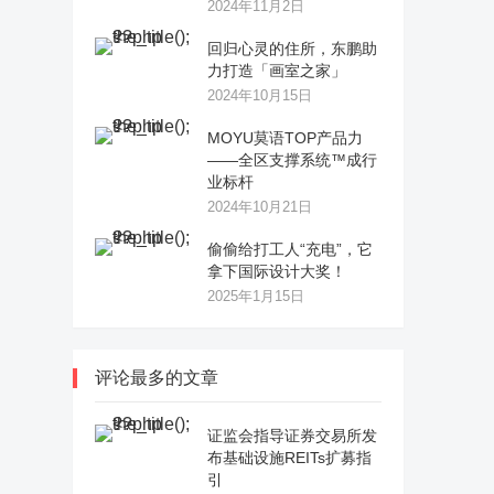
2024年11月2日
回归心灵的住所，东鹏助
力打造「画室之家」
2024年10月15日
MOYU莫语TOP产品力
——全区支撑系统™成行
业标杆
2024年10月21日
偷偷给打工人“充电”，它
拿下国际设计大奖！
2025年1月15日
评论最多的文章
证监会指导证券交易所发
布基础设施REITs扩募指
引