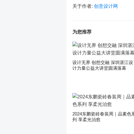
关于作者:
创意设计网
为您推荐
设计无界 创想交融 深圳湛江设
计力量公益大讲堂圆满落幕
2024东鹏瓷砖春装周｜品素色
列 享柔光治愈