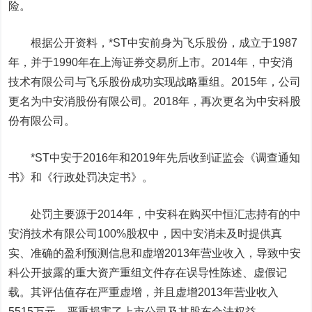
险。
根据公开资料，
*ST
中安前身为飞乐股份，成立于
1987
年，并于
1990
年在上海证券交易所上市。
2014
年，中安消
技术有限公司与飞乐股份成功实现战略重组。
2015
年，公司
更名为中安消股份有限公司。
2018
年，再次更名为中安科股
份有限公司。
*ST
中安于
2016
年和
2019
年先后收到证监会《调查通知
书》和《行政处罚决定书》。
处罚主要源于
2014
年，中安科在购买中恒汇志持有的中
安消技术有限公司
100%
股权中，因中安消未及时提供真
实、准确的盈利预测信息和虚增
2013
年营业收入，导致中安
科公开披露的重大资产重组文件存在误导性陈述、虚假记
载。其评估值存在严重虚增，并且虚增
2013
年营业收入
5515
万元，严重损害了上市公司及其股东合法权益。