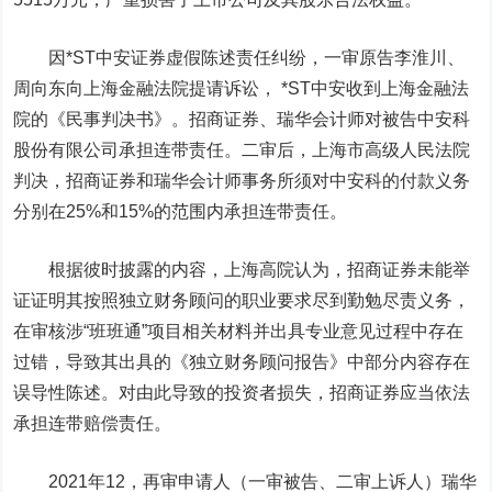
因
*ST
中安证券虚假陈述责任纠纷，一审原告李淮川、
周向东向上海金融法院提请诉讼，
*ST
中安收到上海金融法
院的《民事判决书》。招商证券、瑞华会计师对被告中安科
股份有限公司承担连带责任。二审后，上海市高级人民法院
判决，招商证券和瑞华会计师事务所须对中安科的付款义务
分别在
25%
和
15%
的范围内承担连带责任。
根据彼时披露的内容，上海高院认为，招商证券未能举
证证明其按照独立财务顾问的职业要求尽到勤勉尽责义务，
在审核涉“班班通”项目相关材料并出具专业意见过程中存在
过错，导致其出具的《独立财务顾问报告》中部分内容存在
误导性陈述。对由此导致的投资者损失，招商证券应当依法
承担连带赔偿责任。
2021
年
12
，再审申请人（一审被告、二审上诉人）瑞华