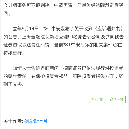
会计师事务所不服判决，申请再审，但最终经法院裁定后驳
回。
去年5
月
14
日，
*ST
中安
发布了关于收到《应诉通知书》
的公告。上海金融法院新增受理
99
名原告诉公司及共同被告
证券虚假陈述责任纠纷。
当前*ST
中安后续的相关案件还在
持续进行。
知情人士告诉界面新闻，招商证券已依法履行对投资者
的赔付责任。在保护投资者权益、消除投资者损失方面，尽
到了义务。
打赏
18
赞
关于作者:
创意设计网