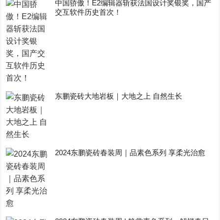
中国骄傲！E2编辑器斩获法国设计奖银奖，国产
交互软件历史首次！
东鹏瓷砖大地岩板｜大地之上 自然生长
2024东鹏瓷砖春装周｜品素色系列 享柔光治愈