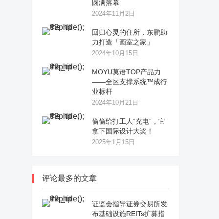
圆满落幕
2024年11月2日
回归心灵的住所，东鹏助
力打造「画室之家」
2024年10月15日
MOYU莫语TOP产品力
——全区支撑系统™成行
业标杆
2024年10月21日
偷偷给打工人“充电”，它
拿下国际设计大奖！
2025年1月15日
评论最多的文章
证监会指导证券交易所发
布基础设施REITs扩募指