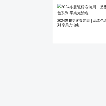
2024东鹏瓷砖春装周｜品素色
列 享柔光治愈