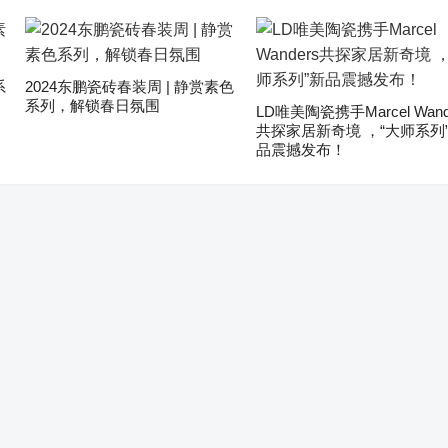
系
2024东鹏瓷砖春装周 | 静赏素色
系列，解锁春日氛围
LD唯美陶瓷携手Marcel Wand
共探家居新奇境 ，“大师系列
品震撼发布！