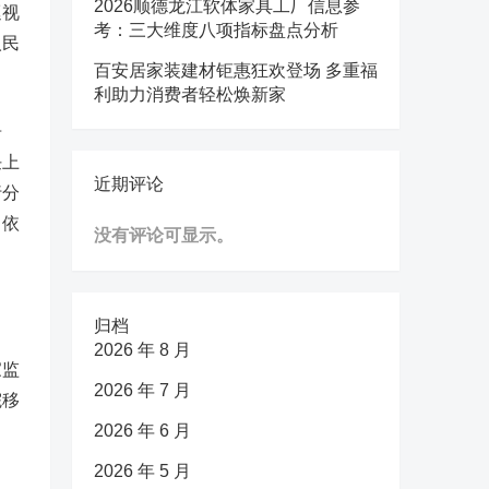
2026顺德龙江软体家具工厂信息参
巡视
考：三大维度八项指标盘点分析
人民
百安居家装建材钜惠狂欢登场 多重福
利助力消费者轻松焕新家
告
任上
近期评论
行分
，依
没有评论可显示。
归档
2026 年 8 月
家监
2026 年 7 月
院移
2026 年 6 月
2026 年 5 月
人，