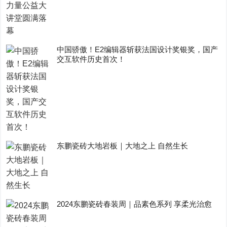
中国骄傲！E2编辑器斩获法国设计奖银奖，国产
交互软件历史首次！
东鹏瓷砖大地岩板｜大地之上 自然生长
2024东鹏瓷砖春装周｜品素色系列 享柔光治愈