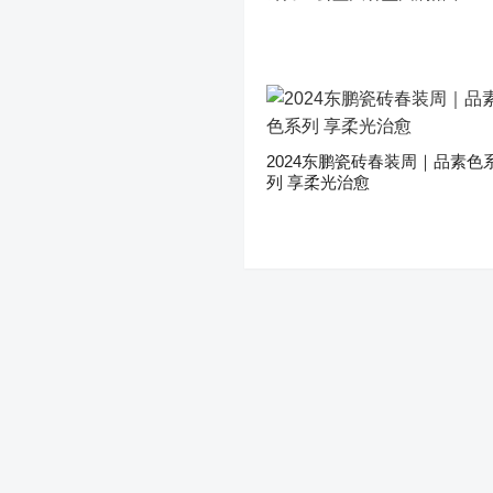
2024东鹏瓷砖春装周｜品素色
列 享柔光治愈