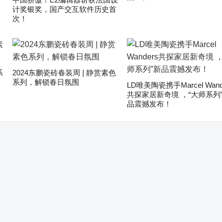
计奖银奖，国产交互软件历史首
次！
系
2024东鹏瓷砖春装周 | 静赏素色
系列，解锁春日氛围
LD唯美陶瓷携手Marcel Wand
共探家居新奇境 ，“大师系列
品震撼发布！