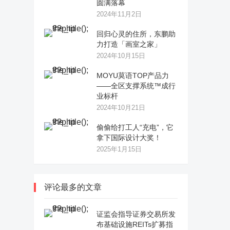
圆满落幕
2024年11月2日
回归心灵的住所，东鹏助
力打造「画室之家」
2024年10月15日
MOYU莫语TOP产品力
——全区支撑系统™成行
业标杆
2024年10月21日
偷偷给打工人“充电”，它
拿下国际设计大奖！
2025年1月15日
评论最多的文章
证监会指导证券交易所发
布基础设施REITs扩募指