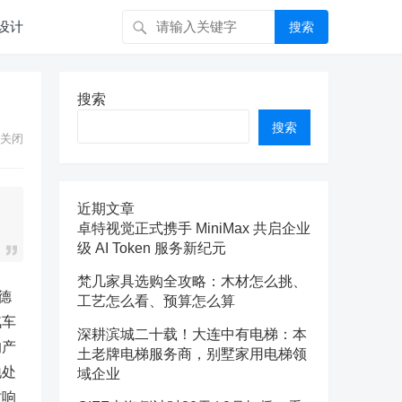
设计
搜索
搜索
搜索
关闭
近期文章
卓特视觉正式携手 MiniMax 共启企业
级 AI Token 服务新纪元
梵几家具选购全攻略：木材怎么挑、
德
工艺怎么看、预算怎么算
汽车
深耕滨城二十载！大连中有电梯：本
的产
土老牌电梯服务商，别墅家用电梯领
地处
域企业
时响