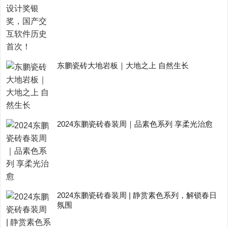
东鹏瓷砖大地岩板｜大地之上 自然生长
2024东鹏瓷砖春装周｜品素色系列 享柔光治愈
2024东鹏瓷砖春装周 | 静赏素色系列，解锁春日
氛围