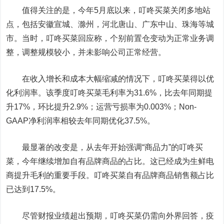
值得关注的是
，
今年5月底以来，叮咚买菜关闭多地站
点，包括安徽宣城、滁州，河北唐山、广东中山、珠海等城
市。当时，叮咚买菜回应称，个别前置仓变动为正常业务调
整，调整规模较小，并未影响公司正常经营。
在收入增长和成本大幅缩减的情况下，叮咚买菜得以优
化利润率。该季度叮咚买菜毛利率为31.6%，比去年同期提
升17%，环比提升2.9%；运营亏损率为0.003%；Non-
GAAP净利润率相较去年同期优化37.5%。
最显著的改变是，从去年开始强调“商品力”的叮咚买
菜，今年继续增加自有品牌商品的占比。这已经成为生鲜电
商提升毛利的重要手段。叮咚买菜自有品牌商品销售额占比
已达到17.5%。
尽管财报业绩超出预期，叮咚买菜仍需向外界回答，疫