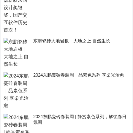
东鹏瓷砖大地岩板｜大地之上 自然生长
2024东鹏瓷砖春装周｜品素色系列 享柔光治愈
2024东鹏瓷砖春装周 | 静赏素色系列，解锁春日
氛围