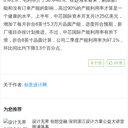
0%-2%，毛利率介于38%-40%。在赵海军看来，剔除新产
能和没有订单产能的影响，高过90%的产能利用率才算是一
个健康的水平。上半年，中芯国际资本开支共计25亿美元，
增加了每月折合8英寸5.3万片晶圆产能，进度符合预期，新
厂项目亦按计划推进。不过，中芯国际产能利用率有所下
滑，折合8英寸晶圆计算，公司二季度产能利用率为97.1%，
环比同比均下降3.3个百分点。
打赏
18
赞
关于作者:
创意设计网
为您推荐
设计无界 创想交融 深圳湛江设计力量公益大讲堂
圆满落幕