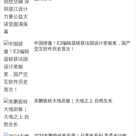
中国骄傲！E2编辑器斩获法国设计奖银奖，国产
交互软件历史首次！
东鹏瓷砖大地岩板｜大地之上 自然生长
2024东鹏瓷砖春装周｜品素色系列 享柔光治愈