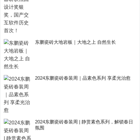
东鹏瓷砖大地岩板｜大地之上 自然生长
2024东鹏瓷砖春装周｜品素色系列 享柔光治愈
2024东鹏瓷砖春装周 | 静赏素色系列，解锁春日
氛围