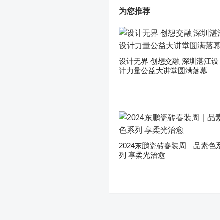
为您推荐
设计无界 创想交融 深圳湛江设
计力量公益大讲堂圆满落幕
2024东鹏瓷砖春装周｜品素色
列 享柔光治愈