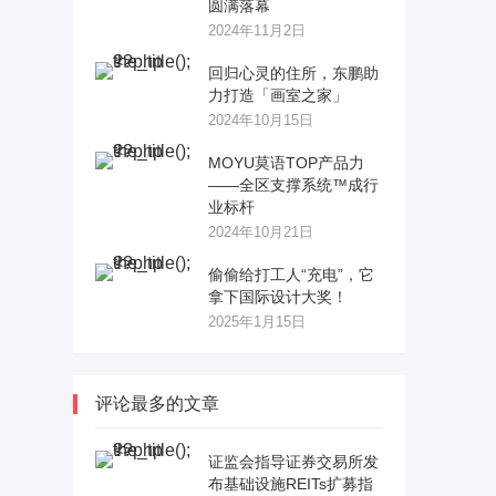
圆满落幕
2024年11月2日
回归心灵的住所，东鹏助
力打造「画室之家」
2024年10月15日
MOYU莫语TOP产品力
——全区支撑系统™成行
业标杆
2024年10月21日
偷偷给打工人“充电”，它
拿下国际设计大奖！
2025年1月15日
评论最多的文章
证监会指导证券交易所发
布基础设施REITs扩募指