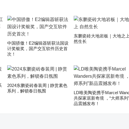
东鹏瓷砖大地岩板｜大地之上
然生长
中国骄傲！E2编辑器斩获法国设
计奖银奖，国产交互软件历史首
次！
系
2024东鹏瓷砖春装周 | 静赏素色
系列，解锁春日氛围
LD唯美陶瓷携手Marcel Wand
共探家居新奇境 ，“大师系列
品震撼发布！