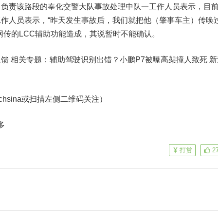
，负责该路段的奉化交警大队事故处理中队一工作人员表示，目
作人员表示，“昨天发生事故后，我们就把他（肇事车主）传唤
网传的LCC辅助功能造成，其说暂时不能确认。
反馈
相关专题：
辅助驾驶识别出错？小鹏P7被曝高架撞人致死
新
echsina或扫描左侧二维码关注）
多
打赏
2