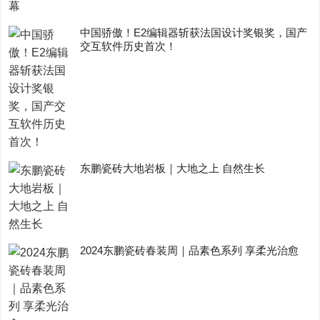
中国骄傲！E2编辑器斩获法国设计奖银奖，国产
交互软件历史首次！
东鹏瓷砖大地岩板｜大地之上 自然生长
2024东鹏瓷砖春装周｜品素色系列 享柔光治愈