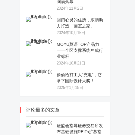
圆满落幕
2024年11月2日
回归心灵的住所，东鹏助
力打造「画室之家」
2024年10月15日
MOYU莫语TOP产品力
——全区支撑系统™成行
业标杆
2024年10月21日
偷偷给打工人“充电”，它
拿下国际设计大奖！
2025年1月15日
评论最多的文章
证监会指导证券交易所发
布基础设施REITs扩募指