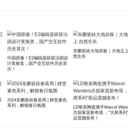
东鹏瓷砖大地岩板｜大地之上
然生长
中国骄傲！E2编辑器斩获法国设
计奖银奖，国产交互软件历史首
次！
系
2024东鹏瓷砖春装周 | 静赏素色
系列，解锁春日氛围
LD唯美陶瓷携手Marcel Wand
共探家居新奇境 ，“大师系列
品震撼发布！