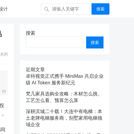
设计
搜索
品
搜索
搜索
关闭
近期文章
卓特视觉正式携手 MiniMax 共启企业
级 AI Token 服务新纪元
梵几家具选购全攻略：木材怎么挑、
工艺怎么看、预算怎么算
投
深耕滨城二十载！大连中有电梯：本
》。
土老牌电梯服务商，别墅家用电梯领
域企业
都同