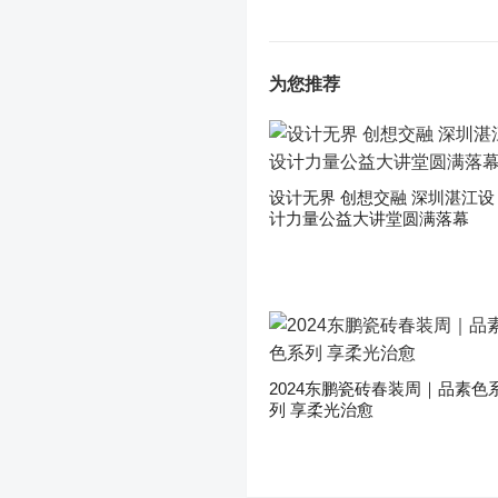
为您推荐
设计无界 创想交融 深圳湛江设
计力量公益大讲堂圆满落幕
2024东鹏瓷砖春装周｜品素色
列 享柔光治愈