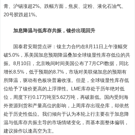
青
、
沪锡
涨超2%。跌幅方面，
焦炭
、
淀粉
、液化石油气、
20号胶跌超1%。
加息降温与低库存共振，镍价出现回升
国泰君安期货点评：镍主力合约在8月11日上午涨幅突
破5.0%，系美国加息预期降温叠加全球镍显性库存低位的共
振。8月10日，北京晚间时间美国公布了7月CPI数据，同比
增长8.5%，低于预期的8.7%，市场对美联储加息的预期有
所降温，驱动有色板块普遍收涨。但是，全球镍显性库存低
位给予了镍价更高的上浮弹性。LME库存处于历年绝对低
位，周度下行0.17万吨至5.62万吨，再破新低。国内受到海
外资源到货和产量高位的影响，上周库存出现垒库，却依然
处于历史性低位。我们倾向于认为本轮上行主要在于加息降
温与低库存共振主导的市场情绪变化，而基本面整体偏弱，
建议操作以逢高空为主。