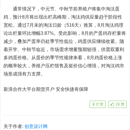
通常情况下，中元节、中秋节前养殖户将集中淘汰蛋
鸡，预计8月将出现出栏高峰期，淘汰鸡供应量趋于阶段性
宽松。通过7月末的淘汰日龄（516天）推算，8月淘汰鸡理
论出栏量环比增幅3.87%。受此影响，8月的产蛋鸡存栏量将
减少，叠加产蛋率仍处季节性低位，鸡蛋供应继续收紧。随
着开学、中秋节临近，市场需求增量预期较强，供需双重利
多鸡蛋价格。从蛋价的季节性规律来看，8月鸡蛋价格上涨
的概率较大，养殖户压栏惜售及挺价信心增强，对淘汰鸡市
场形成强有力支撑。
新浪合作大平台期货开户 安全快捷有保障
打赏
19
赞
关于作者:
创意设计网