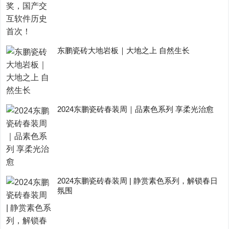
东鹏瓷砖大地岩板｜大地之上 自然生长
2024东鹏瓷砖春装周｜品素色系列 享柔光治愈
2024东鹏瓷砖春装周 | 静赏素色系列，解锁春日
氛围