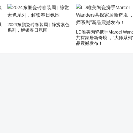
系
2024东鹏瓷砖春装周 | 静赏素色
系列，解锁春日氛围
LD唯美陶瓷携手Marcel Wand
共探家居新奇境 ，“大师系列
品震撼发布！