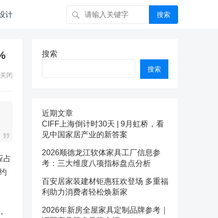
设计
搜索
%
搜索
搜索
关闭
近期文章
CIFF上海倒计时30天 | 9月虹桥，看
见中国家居产业的新答案
2026顺德龙江软体家具工厂信息参
应占
考：三大维度八项指标盘点分析
约
百安居家装建材钜惠狂欢登场 多重福
利助力消费者轻松焕新家
2026年新房全屋家具定制品牌参考｜
，