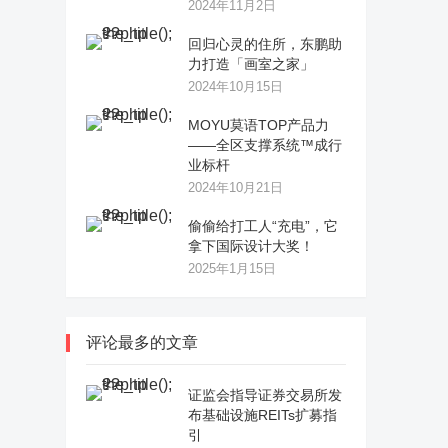
2024年11月2日
回归心灵的住所，东鹏助
力打造「画室之家」
2024年10月15日
MOYU莫语TOP产品力
——全区支撑系统™成行
业标杆
2024年10月21日
偷偷给打工人“充电”，它
拿下国际设计大奖！
2025年1月15日
评论最多的文章
证监会指导证券交易所发
布基础设施REITs扩募指
引