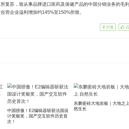
有所复苏，致从事品牌进口医药及保健产品的中国分销业务的毛
家合营企业溢利增加约145%至150%所致。
打赏
2
东鹏瓷砖大地岩板｜大地之上
然生长
中国骄傲！E2编辑器斩获法国设
计奖银奖，国产交互软件历史首
次！