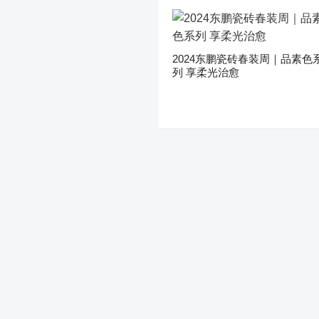
2024东鹏瓷砖春装周｜品素色
列 享柔光治愈