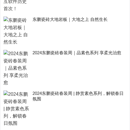
东鹏瓷砖大地岩板｜大地之上 自然生长
2024东鹏瓷砖春装周｜品素色系列 享柔光治愈
2024东鹏瓷砖春装周 | 静赏素色系列，解锁春日
氛围