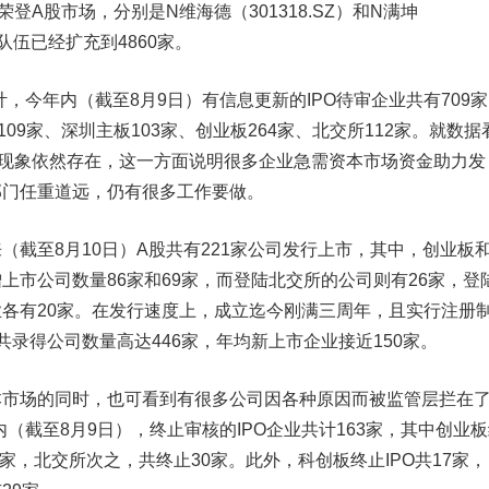
荣登A股市场，分别是N
维海德
（301318.SZ）和N满坤
股队伍已经扩充到4860家。
，今年内（截至8月9日）有信息更新的IPO待审企业共有709
109家、深圳主板103家、创业板264家、北交所112家。就数据
湖现象依然存在，这一方面说明很多企业急需资本市场资金助力发
部门任重道远，仍有很多工作要做。
至8月10日）A股共有221家公司发行上市，其中，创业板
上市公司数量86家和69家，而登陆北交所的公司则有26家，登
各有20家。在发行速度上，成立迄今刚满三周年，且实行注册
共录得公司数量高达446家，年均新上市企业接近150家。
场的同时，也可看到有很多公司因各种原因而被监管层拦在
内（截至8月9日），终止审核的IPO企业共计163家，其中创业
7家，北交所次之，共终止30家。此外，科创板终止IPO共17家，