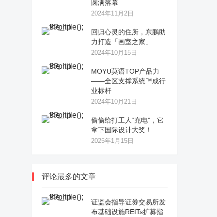
圆满落幕
2024年11月2日
回归心灵的住所，东鹏助
力打造「画室之家」
2024年10月15日
MOYU莫语TOP产品力
——全区支撑系统™成行
业标杆
2024年10月21日
偷偷给打工人“充电”，它
拿下国际设计大奖！
2025年1月15日
评论最多的文章
证监会指导证券交易所发
布基础设施REITs扩募指