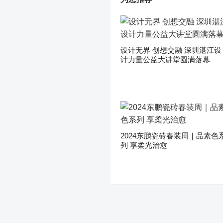
设计无界 创想交融 深圳湛江设
计力量公益大讲堂圆满落幕
2024东鹏瓷砖春装周｜品素色
列 享柔光治愈