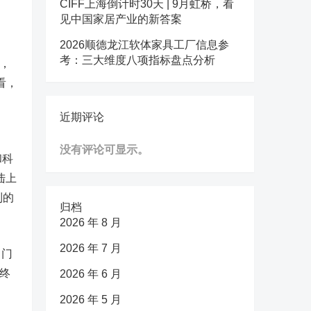
CIFF上海倒计时30天 | 9月虹桥，看
见中国家居产业的新答案
2026顺德龙江软体家具工厂信息参
考：三大维度八项指标盘点分析
家，
看，
近期评论
没有评论可显示。
和科
陆上
制的
归档
2026 年 8 月
2026 年 7 月
了门
板终
2026 年 6 月
2026 年 5 月