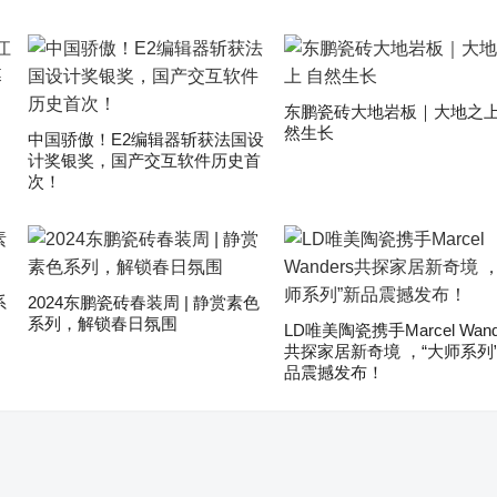
东鹏瓷砖大地岩板｜大地之上
然生长
中国骄傲！E2编辑器斩获法国设
计奖银奖，国产交互软件历史首
次！
系
2024东鹏瓷砖春装周 | 静赏素色
系列，解锁春日氛围
LD唯美陶瓷携手Marcel Wand
共探家居新奇境 ，“大师系列
品震撼发布！