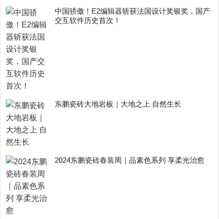
中国骄傲！E2编辑器斩获法国设计奖银奖，国产
交互软件历史首次！
东鹏瓷砖大地岩板｜大地之上 自然生长
2024东鹏瓷砖春装周｜品素色系列 享柔光治愈