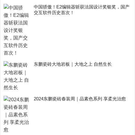
中国骄傲！E2编辑器斩获法国设计奖银奖，国产
交互软件历史首次！
东鹏瓷砖大地岩板｜大地之上 自然生长
2024东鹏瓷砖春装周｜品素色系列 享柔光治愈