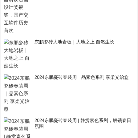
东鹏瓷砖大地岩板｜大地之上 自然生长
2024东鹏瓷砖春装周｜品素色系列 享柔光治愈
2024东鹏瓷砖春装周 | 静赏素色系列，解锁春日
氛围